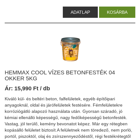
ADATLAP
KOSÁRBA
HEMMAX COOL VÍZES BETONFESTÉK 04
OKKER 5KG
Ár:
15,990
Ft
/ db
Kiváló kül- és beltéri beton, falfelületek, egyéb építőipari
anyagoknál, oldal és járófelületek festésére. Fémfelületekre
korróziógátló alapozó használata után. Gyorsan száradó, jó
kémiai ellenálló képességű, nagy fedőképességű betonfesték.
Vastag, jól terülő, kemény bevonatot képez. Már egy rétegben
kopásálló felületet biztosít.A felületnek nem töredező, nem porló,
portól, piszoktól, olaj és zsírszennyeződéstől, régi festékrétegtől