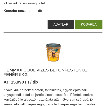
jól rázzuk fel és keverjük fel.
Kosárba tesz:
db
ADATLAP
KOSÁRBA
HEMMAX COOL VÍZES BETONFESTÉK 01
FEHÉR 5KG
Ár:
15,990
Ft
/ db
Kiváló kül- és beltéri beton, falfelületek, egyéb építőipari
anyagoknál, oldal és járófelületek festésére. Fémfelületekre
korróziógátló alapozó használata után. Gyorsan száradó, jó
kémiai ellenálló képességű, nagy fedőképességű betonfesték.