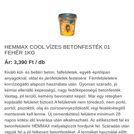
HEMMAX COOL VÍZES BETONFESTÉK 01
FEHÉR 1KG
Ár:
3,390
Ft
/ db
Kiváló kül- és beltéri beton, falfelületek, egyéb építőipari
anyagoknál, oldal és járófelületek festésére. Fémfelületekre
korróziógátló alapozó használata után. Gyorsan száradó, jó
kémiai ellenálló képességű, nagy fedőképességű betonfesték.
Vastag, jól terülő, kemény bevonatot képez. Már egy rétegben
kopásálló felületet biztosít.A felületnek nem töredező, nem porló,
portól, piszoktól, olaj és zsírszennyeződéstől, régi festékrétegtől
mentesnek kell lennie. Új cementkötésű felületre minimum 28
napos kötési idő kivárása után alkalmazható. Az előkészített fal és
betonfelületre HEMMAX mélyalapozót hordjunk fel. Száradás után
vigyük fel a jól felkevert betonfestéket. A terméket használat előtt