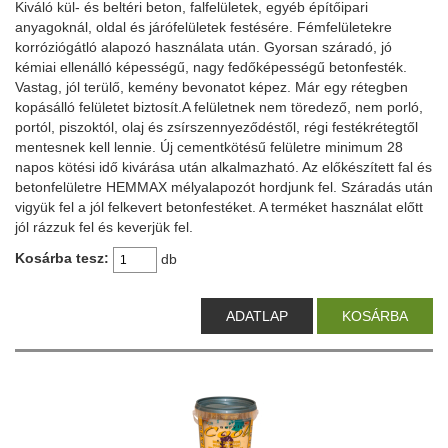
Kiváló kül- és beltéri beton, falfelületek, egyéb építőipari
anyagoknál, oldal és járófelületek festésére. Fémfelületekre
korróziógátló alapozó használata után. Gyorsan száradó, jó
kémiai ellenálló képességű, nagy fedőképességű betonfesték.
Vastag, jól terülő, kemény bevonatot képez. Már egy rétegben
kopásálló felületet biztosít.A felületnek nem töredező, nem porló,
portól, piszoktól, olaj és zsírszennyeződéstől, régi festékrétegtől
mentesnek kell lennie. Új cementkötésű felületre minimum 28
napos kötési idő kivárása után alkalmazható. Az előkészített fal és
betonfelületre HEMMAX mélyalapozót hordjunk fel. Száradás után
vigyük fel a jól felkevert betonfestéket. A terméket használat előtt
jól rázzuk fel és keverjük fel.
Kosárba tesz:
db
ADATLAP
KOSÁRBA