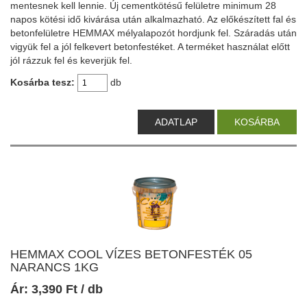
mentesnek kell lennie. Új cementkötésű felületre minimum 28
napos kötési idő kivárása után alkalmazható. Az előkészített fal és
betonfelületre HEMMAX mélyalapozót hordjunk fel. Száradás után
vigyük fel a jól felkevert betonfestéket. A terméket használat előtt
jól rázzuk fel és keverjük fel.
Kosárba tesz:
db
ADATLAP
KOSÁRBA
HEMMAX COOL VÍZES BETONFESTÉK 05
NARANCS 1KG
Ár:
3,390
Ft
/ db