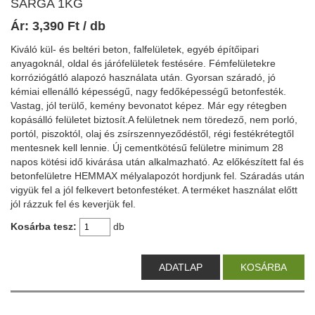
SÁRGA 1KG
Ár:
3,390
Ft
/ db
Kiváló kül- és beltéri beton, falfelületek, egyéb építőipari
anyagoknál, oldal és járófelületek festésére. Fémfelületekre
korróziógátló alapozó használata után. Gyorsan száradó, jó
kémiai ellenálló képességű, nagy fedőképességű betonfesték.
Vastag, jól terülő, kemény bevonatot képez. Már egy rétegben
kopásálló felületet biztosít.A felületnek nem töredező, nem porló,
portól, piszoktól, olaj és zsírszennyeződéstől, régi festékrétegtől
mentesnek kell lennie. Új cementkötésű felületre minimum 28
napos kötési idő kivárása után alkalmazható. Az előkészített fal és
betonfelületre HEMMAX mélyalapozót hordjunk fel. Száradás után
vigyük fel a jól felkevert betonfestéket. A terméket használat előtt
jól rázzuk fel és keverjük fel.
Kosárba tesz:
db
ADATLAP
KOSÁRBA