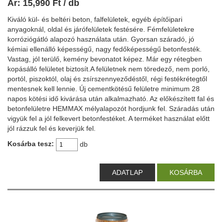
Ár:
15,990
Ft
/ db
Kiváló kül- és beltéri beton, falfelületek, egyéb építőipari
anyagoknál, oldal és járófelületek festésére. Fémfelületekre
korróziógátló alapozó használata után. Gyorsan száradó, jó
kémiai ellenálló képességű, nagy fedőképességű betonfesték.
Vastag, jól terülő, kemény bevonatot képez. Már egy rétegben
kopásálló felületet biztosít.A felületnek nem töredező, nem porló,
portól, piszoktól, olaj és zsírszennyeződéstől, régi festékrétegtől
mentesnek kell lennie. Új cementkötésű felületre minimum 28
napos kötési idő kivárása után alkalmazható. Az előkészített fal és
betonfelületre HEMMAX mélyalapozót hordjunk fel. Száradás után
vigyük fel a jól felkevert betonfestéket. A terméket használat előtt
jól rázzuk fel és keverjük fel.
Kosárba tesz:
db
ADATLAP
KOSÁRBA