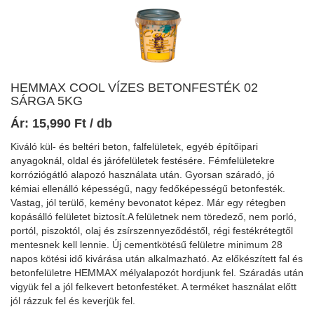
HEMMAX COOL VÍZES BETONFESTÉK 02
SÁRGA 5KG
Ár:
15,990
Ft
/ db
Kiváló kül- és beltéri beton, falfelületek, egyéb építőipari
anyagoknál, oldal és járófelületek festésére. Fémfelületekre
korróziógátló alapozó használata után. Gyorsan száradó, jó
kémiai ellenálló képességű, nagy fedőképességű betonfesték.
Vastag, jól terülő, kemény bevonatot képez. Már egy rétegben
kopásálló felületet biztosít.A felületnek nem töredező, nem porló,
portól, piszoktól, olaj és zsírszennyeződéstől, régi festékrétegtől
mentesnek kell lennie. Új cementkötésű felületre minimum 28
napos kötési idő kivárása után alkalmazható. Az előkészített fal és
betonfelületre HEMMAX mélyalapozót hordjunk fel. Száradás után
vigyük fel a jól felkevert betonfestéket. A terméket használat előtt
jól rázzuk fel és keverjük fel.