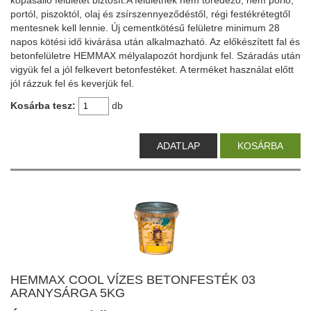
portól, piszoktól, olaj és zsírszennyeződéstől, régi festékrétegtől
mentesnek kell lennie. Új cementkötésű felületre minimum 28
napos kötési idő kivárása után alkalmazható. Az előkészített fal és
betonfelületre HEMMAX mélyalapozót hordjunk fel. Száradás után
vigyük fel a jól felkevert betonfestéket. A terméket használat előtt
jól rázzuk fel és keverjük fel.
Kosárba tesz:
db
ADATLAP
KOSÁRBA
HEMMAX COOL VÍZES BETONFESTÉK 03
ARANYSÁRGA 5KG