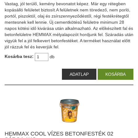
Vastag, jól terülő, kemény bevonatot képez. Már egy rétegben
kopásálló felületet biztosít.A felületnek nem töredező, nem porló,
portól, piszoktól, olaj és zsírszennyeződéstől, régi festékrétegtől
mentesnek kell lennie. Új cementkötésű felületre minimum 28
napos kötési idő kivárása után alkalmazható. Az előkészített fal és
betonfelületre HEMMAX mélyalapozót hordjunk fel. Száradás után
vigyük fel a jól felkevert betonfestéket. A terméket használat előtt
jól rázzuk fel és keverjük fel.
Kosárba tesz:
db
ADATLAP
KOSÁRBA
HEMMAX COOL VÍZES BETONFESTÉK 02