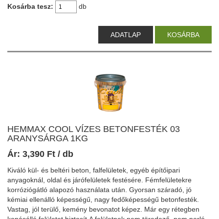
Kosárba tesz:
db
ADATLAP
KOSÁRBA
HEMMAX COOL VÍZES BETONFESTÉK 03
ARANYSÁRGA 1KG
Ár:
3,390
Ft
/ db
Kiváló kül- és beltéri beton, falfelületek, egyéb építőipari
anyagoknál, oldal és járófelületek festésére. Fémfelületekre
korróziógátló alapozó használata után. Gyorsan száradó, jó
kémiai ellenálló képességű, nagy fedőképességű betonfesték.
Vastag, jól terülő, kemény bevonatot képez. Már egy rétegben
kopásálló felületet biztosít.A felületnek nem töredező, nem porló,