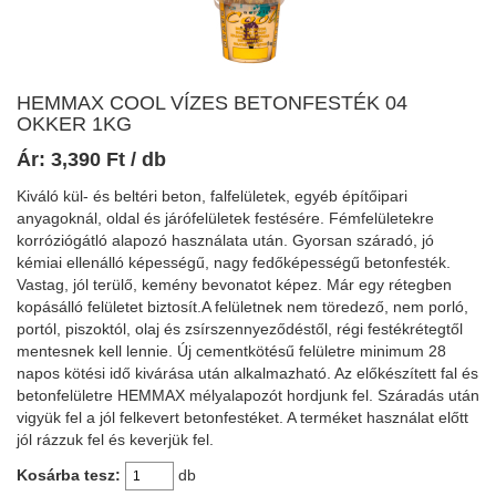
HEMMAX COOL VÍZES BETONFESTÉK 04
OKKER 1KG
Ár:
3,390
Ft
/ db
Kiváló kül- és beltéri beton, falfelületek, egyéb építőipari
anyagoknál, oldal és járófelületek festésére. Fémfelületekre
korróziógátló alapozó használata után. Gyorsan száradó, jó
kémiai ellenálló képességű, nagy fedőképességű betonfesték.
Vastag, jól terülő, kemény bevonatot képez. Már egy rétegben
kopásálló felületet biztosít.A felületnek nem töredező, nem porló,
portól, piszoktól, olaj és zsírszennyeződéstől, régi festékrétegtől
mentesnek kell lennie. Új cementkötésű felületre minimum 28
napos kötési idő kivárása után alkalmazható. Az előkészített fal és
betonfelületre HEMMAX mélyalapozót hordjunk fel. Száradás után
vigyük fel a jól felkevert betonfestéket. A terméket használat előtt
jól rázzuk fel és keverjük fel.
Kosárba tesz:
db