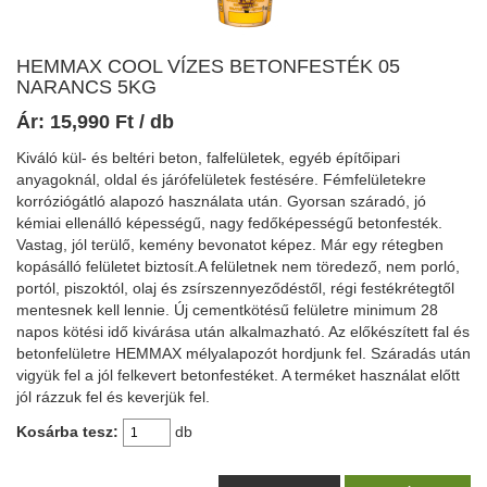
HEMMAX COOL VÍZES BETONFESTÉK 05
NARANCS 5KG
Ár:
15,990
Ft
/ db
Kiváló kül- és beltéri beton, falfelületek, egyéb építőipari
anyagoknál, oldal és járófelületek festésére. Fémfelületekre
korróziógátló alapozó használata után. Gyorsan száradó, jó
kémiai ellenálló képességű, nagy fedőképességű betonfesték.
Vastag, jól terülő, kemény bevonatot képez. Már egy rétegben
kopásálló felületet biztosít.A felületnek nem töredező, nem porló,
portól, piszoktól, olaj és zsírszennyeződéstől, régi festékrétegtől
mentesnek kell lennie. Új cementkötésű felületre minimum 28
napos kötési idő kivárása után alkalmazható. Az előkészített fal és
betonfelületre HEMMAX mélyalapozót hordjunk fel. Száradás után
vigyük fel a jól felkevert betonfestéket. A terméket használat előtt
jól rázzuk fel és keverjük fel.
Kosárba tesz:
db