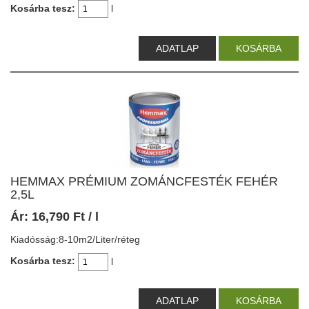
Kosárba tesz:
l
ADATLAP
KOSÁRBA
HEMMAX PRÉMIUM ZOMÁNCFESTÉK FEHÉR
2,5L
Ár:
16,790
Ft
/ l
Kiadósság:8-10m2/Liter/réteg
Kosárba tesz:
l
ADATLAP
KOSÁRBA