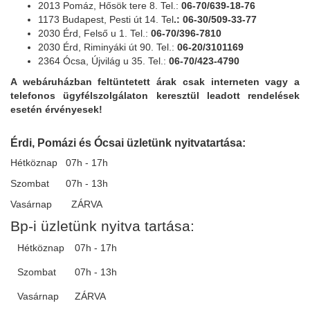
2013 Pomáz, Hősök tere 8. Tel.:
06-70/639-18-76
1173 Budapest, Pesti út 14. Tel
.: 06-30/509-33-77
2030 Érd, Felső u 1. Tel.:
06-70/396-7810
2030 Érd, Riminyáki út 90. Tel.:
06-20/3101169
2364 Ócsa, Újvilág u 35. Tel.:
06-70/423-4790
A webáruházban feltüntetett árak csak interneten vagy a
telefonos ügyfélszolgálaton keresztül leadott rendelések
esetén érvényesek!
Érdi, Pomázi és Ócsai üzletünk nyitvatartása:
Hétköznap 07h - 17h
Szombat 07h - 13h
Vasárnap ZÁRVA
Bp-i üzletünk nyitva tartása:
Hétköznap
07h - 17h
Szombat
07h - 13h
Vasárnap
ZÁRVA