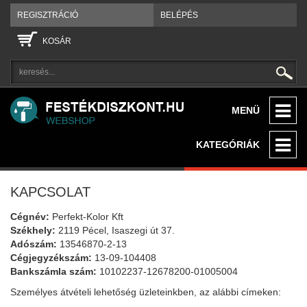
REGISZTRÁCIÓ
BELÉPÉS
KOSÁR
MENÜ
KATEGÓRIÁK
KAPCSOLAT
Cégnév:
Perfekt-Kolor Kft
Székhely:
2119 Pécel, Isaszegi út 37.
Adószám:
13546870-2-13
Cégjegyzékszám:
13-09-104408
Bankszámla szám:
10102237-12678200-01005004
Személyes átvételi lehetőség üzleteinkben, az alábbi címeken: