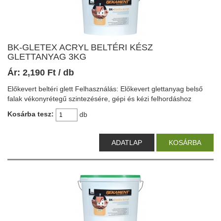
BK-GLETEX ACRYL BELTÉRI KÉSZ
GLETTANYAG 3KG
Ár:
2,190
Ft
/ db
Előkevert beltéri glett Felhasználás: Előkevert glettanyag belső
falak vékonyrétegű szintezésére, gépi és kézi felhordáshoz
Kosárba tesz:
db
ADATLAP
KOSÁRBA