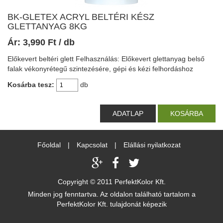
BK-GLETEX ACRYL BELTÉRI KÉSZ
GLETTANYAG 8KG
Ár:
3,990
Ft
/ db
Előkevert beltéri glett Felhasználás: Előkevert glettanyag belső
falak vékonyrétegű szintezésére, gépi és kézi felhordáshoz
Kosárba tesz:
db
ADATLAP
KOSÁRBA
Főoldal
|
Kapcsolat
|
Elállási nyilatkozat
Copyright © 2011 PerfektKolor Kft.
Minden jog fenntartva. Az oldalon található tartalom a
PerfektKolor Kft. tulajdonát képezik