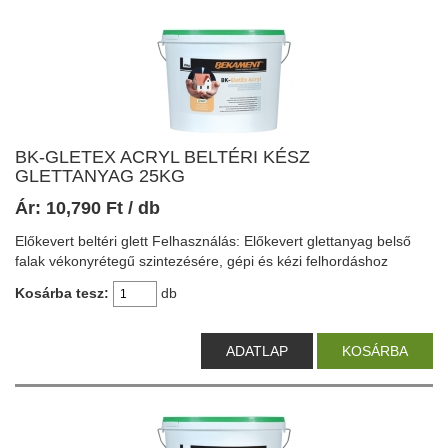
BK-GLETEX ACRYL BELTÉRI KÉSZ
GLETTANYAG 25KG
Ár:
10,790
Ft
/ db
Előkevert beltéri glett Felhasználás: Előkevert glettanyag belső
falak vékonyrétegű szintezésére, gépi és kézi felhordáshoz
Kosárba tesz:
db
ADATLAP
KOSÁRBA