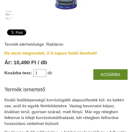
Termék elérhetősége: Raktáron
Ha most megrendeli, 2-3 napon belül átveheti!
Ár:
10,490
Ft
/ db
Kosárba tesz:
db
KOSÁRBA
Termék ismertető
Kiváló fedőképességű korróziógátló alapozófesték kül- és beltéri
vas, acél és egyéb fémfelületekre. Vastag bevonatot képez,
kiválóan terül, gyorsan szárad, matt fényű. Már egy rétegben
felkenve is kifejti korrózióvédőhatását, két rétegben felhordva
hosszútávú védelmet biztosít.