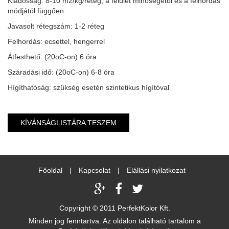
Kiadósság: 8-10 m2/kg/réteg, a felület minőségétől és a felhordás
módjától függően.
Javasolt rétegszám: 1-2 réteg
Felhordás: ecsettel, hengerrel
Átfesthető: (20oC-on) 6 óra
Száradási idő: (20oC-on) 6-8 óra
Hígíthatóság: szükség esetén szintetikus hígítóval
KÍVÁNSÁGLISTÁRA TESZEM
Főoldal
|
Kapcsolat
|
Elállási nyilatkozat
Copyright © 2011 PerfektKolor Kft.
Minden jog fenntartva. Az oldalon található tartalom a